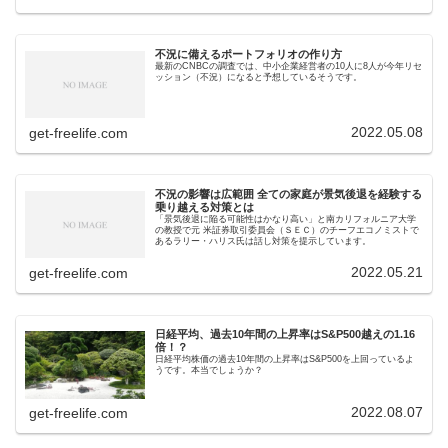
不況に備えるポートフォリオの作り方
最新のCNBCの調査では、中小企業経営者の10人に8人が今年リセ
ッション（不況）になると予想しているそうです。
2022.05.08
get-freelife.com
不況の影響は広範囲 全ての家庭が景気後退を経験する
乗り越える対策とは
「景気後退に陥る可能性はかなり高い」と南カリフォルニア大学
の教授で元 米証券取引委員会（ＳＥＣ）のチーフエコノミストで
あるラリー・ハリス氏は話し対策を提示しています。
2022.05.21
get-freelife.com
日経平均、過去10年間の上昇率はS&P500越えの1.16
倍！？
日経平均株価の過去10年間の上昇率はS&P500を上回っているよ
うです。本当でしょうか？
2022.08.07
get-freelife.com