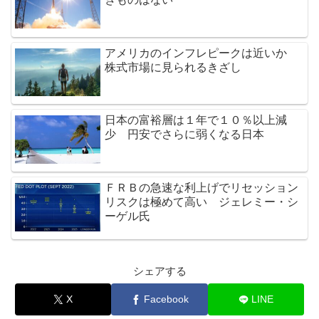
アメリカのインフレピークは近いか
株式市場に見られるきざし
日本の富裕層は１年で１０％以上減
少 円安でさらに弱くなる日本
ＦＲＢの急速な利上げでリセッション
リスクは極めて高い ジェレミー・シ
ーゲル氏
シェアする
X
Facebook
LINE