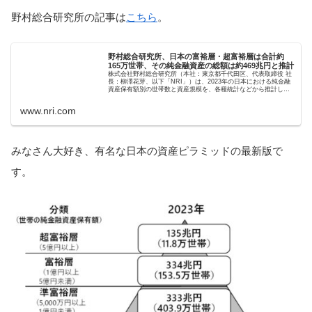
野村総合研究所の記事は
こちら
。
野村総合研究所、日本の富裕層・超富裕層は合計約
165万世帯、その純金融資産の総額は約469兆円と推計
株式会社野村総合研究所（本社：東京都千代田区、代表取締役 社
長：柳澤花芽、以下「NRI」）は、2023年の日本における純金融
資産保有額別の世帯数と資産規模を、各種統計などから推計しま
した。
www.nri.com
みなさん大好き、有名な日本の資産ピラミッドの最新版で
す。