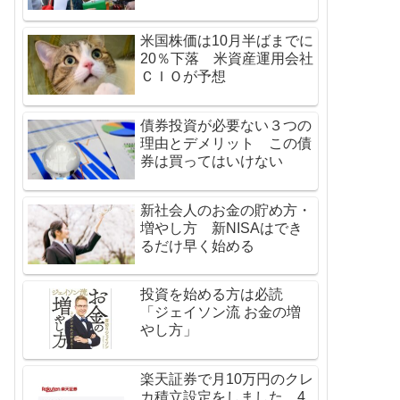
米国株価は10月半ばまでに
20％下落 米資産運用会社
ＣＩＯが予想
債券投資が必要ない３つの
理由とデメリット この債
券は買ってはいけない
新社会人のお金の貯め方・
増やし方 新NISAはでき
るだけ早く始める
投資を始める方は必読
「ジェイソン流 お金の増
やし方」
楽天証券で月10万円のクレ
カ積立設定をしました 4