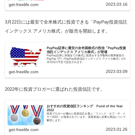
2023.03.16
get-freelife.com
3月22日には最安で全米株式に投資できる「PayPay投資信託
インデックス アメリカ株式」が販売を開始します。
PayPay証券に最安の全米国株式の投信「PayPay投資
信託インデックス アメリカ株式」が登場
PayPay証券に米国全ての株式に投資をする手数料が業界最安の
PayPay VTI（PayPay投資信託インデックス アメリカ株式）が3
月22日の予定で設定されます。
2023.03.09
get-freelife.com
2022年に投資ブロガーに選ばれた投資信託です。
おすすめの投資信託ランキング Fund of the Year
2022
投資ブロガーが優れた投資信託を選ぶ「ファンド・オブ・ザ・イ
ヤー2022」が発表されています。資産形成に必要な商品について
解説します。
2023.01.26
get-freelife.com