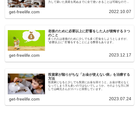
力して築いた資産を死ぬまでに全て使いきることは可能なのでし
ょうか。
2022.10.07
get-freelife.com
老後のために必要以上に貯蓄をした人が後悔する３つ
のこと
多くの人は老後のために少しでも多く貯金をしようとしますが、
"必要以上に" 貯蓄をすることによる弊害もあります。
2023.12.17
get-freelife.com
投資家が陥りがちな「お金が使えない病」を治療する
方法
投資家になると少しでも投資にお金を回そうと、お金が使えなく
なってしまう方も多いのではないでしょうか。そのような方に対
して山崎元さんがズバッと回答しています。
2023.07.24
get-freelife.com