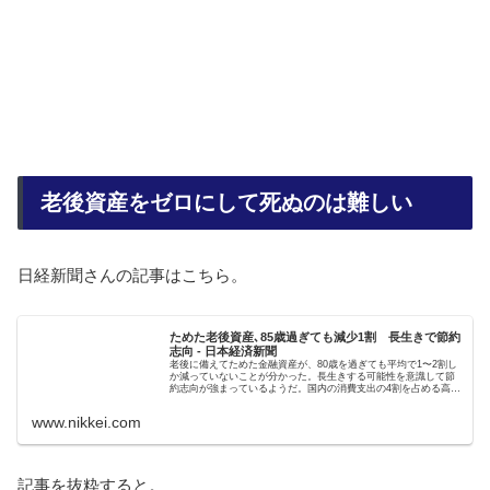
老後資産をゼロにして死ぬのは難しい
日経新聞さんの記事はこちら。
ためた老後資産､85歳過ぎても減少1割 長生きで節約
志向 - 日本経済新聞
老後に備えてためた金融資産が、80歳を過ぎても平均で1〜2割し
か減っていないことが分かった。長生きする可能性を意識して節
約志向が強まっているようだ。国内の消費支出の4割を占める高齢
者が財布のひもを固く締めれば国内全体の消費を下押しするリス
ク...
www.nikkei.com
記事を抜粋すると。