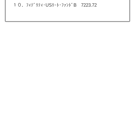
１０．ﾌｨﾃﾞﾘﾃｨ･USﾘｰﾄ･ﾌｧﾝﾄﾞB 7223.72