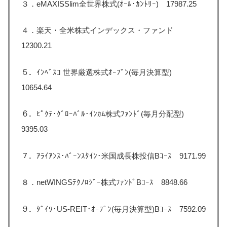
３．eMAXISSlim全世界株式(ｵｰﾙ･ｶﾝﾄﾘｰ) 17987.25
４．楽天・全米株式インデックス・ファンド
12300.21
５．ｲﾝﾍﾞｽｺ 世界厳選株式ｵｰﾌﾟﾝ(毎月決算型)
10654.64
６．ﾋﾟｸﾃ･ｸﾞﾛｰﾊﾞﾙ･ｲﾝｶﾑ株式ﾌｧﾝﾄﾞ(毎月分配型)
9395.03
７．ｱﾗｲｱﾝｽ･ﾊﾞｰﾝｽﾀｲﾝ･米国成長株投信Bｺｰｽ 9171.99
８．netWINGSﾃｸﾉﾛｼﾞｰ株式ﾌｧﾝﾄﾞBｺｰｽ 8848.66
９．ﾀﾞｲﾜ･US-REIT･ｵｰﾌﾟﾝ(毎月決算型)Bｺｰｽ 7592.09