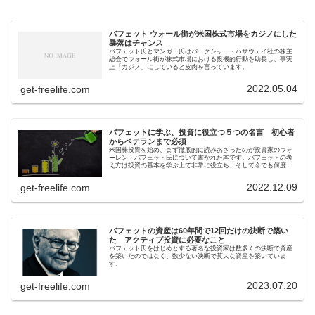
バフェット ウォール街が米国株式市場をカジノにした
暴落はチャンス
バフェット氏とマンガー氏はバークシャー・ハサウェイ社の株主
総会でウォール街が株式市場における投機的行動を助長し、事実
上「カジノ」にしていると皮肉を言っています。
2022.05.04
get-freelife.com
バフェットに学ぶ、投資に役立つ５つの名言 初心者
からベテランまで必須
米国株投資を始め、まず徹底的に読みあさったのが投資家のウォ
ーレン・バフェット氏について書かれた本です。バフェットの考
え方は投資の基本を学ぶ上で非常に役立ち、そして今でも何度と
なく彼の名言を自分に言い聞かせて投資をしています。
2022.12.09
get-freelife.com
バフェットの資産は60年間で12回だけの決断で築い
た アクティブ投資に必要なこと
バフェット氏をはじめとする著名な投資家は数多くの決断で資産
を築いたのではなく、数少ない決断で莫大な資産を築いていま
す。
2023.07.20
get-freelife.com