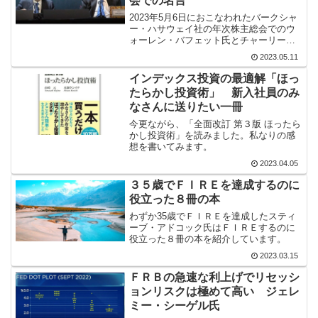
会での名言
2023年5月6日におこなわれたバークシャ
ー・ハサウェイ社の年次株主総会でのウ
ォーレン・バフェット氏とチャーリー・
マンガー氏の名言についてご紹介をしま
2023.05.11
す。
インデックス投資の最適解「ほっ
たらかし投資術」 新入社員のみ
なさんに送りたい一冊
今更ながら、「全面改訂 第３版 ほったら
かし投資術」を読みました。私なりの感
想を書いてみます。
2023.04.05
３５歳でＦＩＲＥを達成するのに
役立った８冊の本
わずか35歳でＦＩＲＥを達成したスティ
ーブ・アドコック氏はＦＩＲＥするのに
役立った８冊の本を紹介しています。
2023.03.15
ＦＲＢの急速な利上げでリセッシ
ョンリスクは極めて高い ジェレ
ミー・シーゲル氏