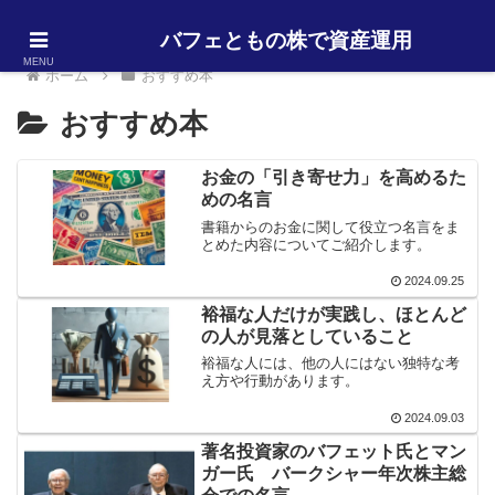
バフェともの株で資産運用
MENU
ホーム
おすすめ本
おすすめ本
お金の「引き寄せ力」を高めるた
めの名言
書籍からのお金に関して役立つ名言をま
とめた内容についてご紹介します。
2024.09.25
裕福な人だけが実践し、ほとんど
の人が見落としていること
裕福な人には、他の人にはない独特な考
え方や行動があります。
2024.09.03
著名投資家のバフェット氏とマン
ガー氏 バークシャー年次株主総