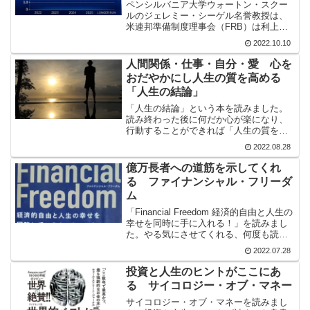
ペンシルバニア大学ウォートン・スクー
ルのジェレミー・シーゲル名誉教授は、
米連邦準備制度理事会（FRB）は利上げ
のペースが早すぎ、このままではリセッ
2022.10.10
ションリスクが極めて高くなると指摘し
ています。
人間関係・仕事・自分・愛 心を
おだやかにし人生の質を高める
「人生の結論」
「人生の結論」という本を読みました。
読み終わった後に何だか心が楽になり、
行動することができれば「人生の質を上
げることができる」と感じたよい本でし
2022.08.28
た。ぜひ、読むことをおすすめしておき
ます。
億万長者への道筋を示してくれ
る ファイナンシャル・フリーダ
ム
「Financial Freedom 経済的自由と人生の
幸せを同時に手に入れる！」を読みまし
た。やる気にさせてくれる、何度も読み
返したいと思う良い本でした。
2022.07.28
投資と人生のヒントがここにあ
る サイコロジー・オブ・マネー
サイコロジー・オブ・マネーを読みまし